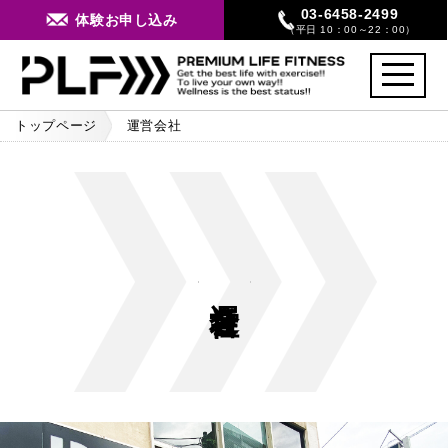
03-6458-2499
体験お申し込み
（平日 10：00～22：00）
toggle
navigati
トップページ
運営会社
運営会社